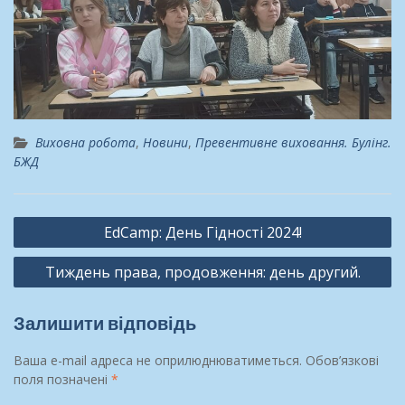
Виховна робота
,
Новини
,
Превентивне виховання. Булінг.
БЖД
Навігація
EdCamp: День Гідності 2024!
записів
Тиждень права, продовження: день другий.
Залишити відповідь
Ваша e-mail адреса не оприлюднюватиметься.
Обов’язкові
поля позначені
*