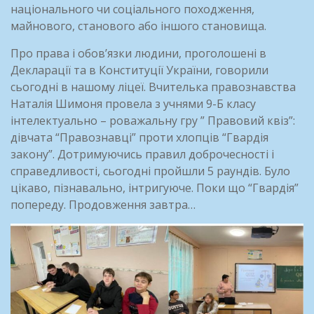
національного чи соціального походження,
майнового, станового або іншого становища.
Про права і обов’язки людини, проголошені в
Декларації та в Конституції України, говорили
сьогодні в нашому ліцеї. Вчителька правознавства
Наталія Шимоня провела з учнями 9-Б класу
інтелектуально – роважальну гру ” Правовий квіз”:
дівчата “Правознавці” проти хлопців “Гвардія
закону”. Дотримуючись правил доброчесності і
справедливості, сьогодні пройшли 5 раундів. Було
цікаво, пізнавально, інтригуюче. Поки що “Гвардія”
попереду. Продовження завтра…