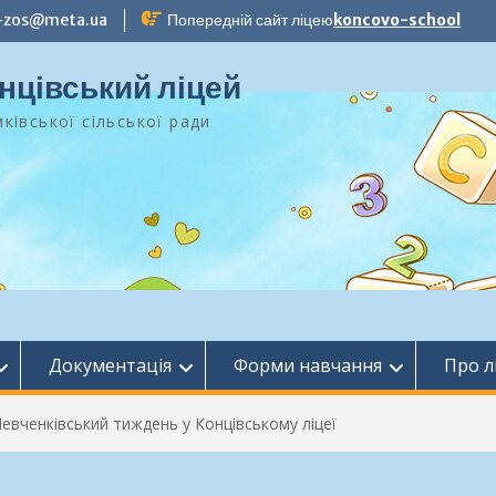
-zos@meta.ua
Попередній сайт ліцею
koncovo-school
нцівський ліцей
ківської сільської ради
Документація
Форми навчання
Про л
евченківський тиждень у Концівському ліцеї