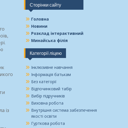
Сторінки сайту
Головна
Новини
го
Розклад інтерактивний
оїв,
Минайська філія
рі.
ою
Категорії ліцею
ик
Інклюзивне навчання
ликого
Інформація батькам
Без категорії
Відпочинковий табір
іти
Вибір підручників
Виховна робота
а із
Внутрішня система забезпечення
якості освіти
Гурткова робота