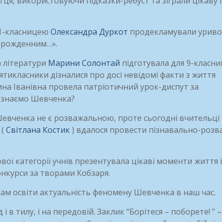
тця, використовуючи підказки-ребуст та зіграли цікаву 
 11-класницею
Олександра Дуркот
продекламували уривок
нарожденним…».
а літератури
Марини Солонтай
підготувала для 9-класни
ятикласники дізналися про досі невідомі факти з життя
рина Іванівна провела патріотичний урок-диспут за
и знаємо Шевченка?
 Шевченка не є розважальною, проте сьогодні вчительці
 (
Світлана Костик
) вдалося провести пізнавально-розв
ової категорії учнів презентувала цікаві моменти життя і
онкурси за творами Кобзаря.
ам освіти актуальність феномену Шевченка в наш час.
в тилу, і на передовій. Заклик “Борітеся – поборете! ” –