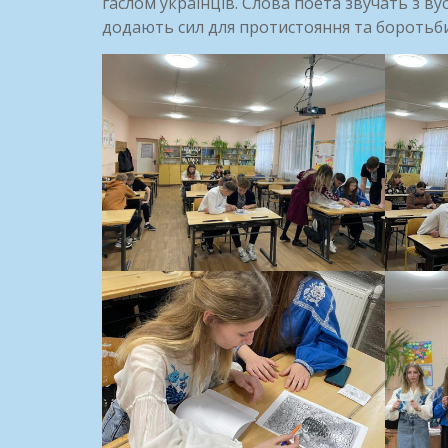
гаслом українців. Слова поета звучать з вус
додають сил для протистояння та боротьби