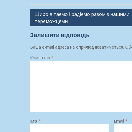
Навігація
Щиро вітаємо і радіємо разом з нашими
переможцями
записів
Залишити відповідь
Ваша e-mail адреса не оприлюднюватиметься.
Обо
Коментар
*
Ім'я
*
Email
*