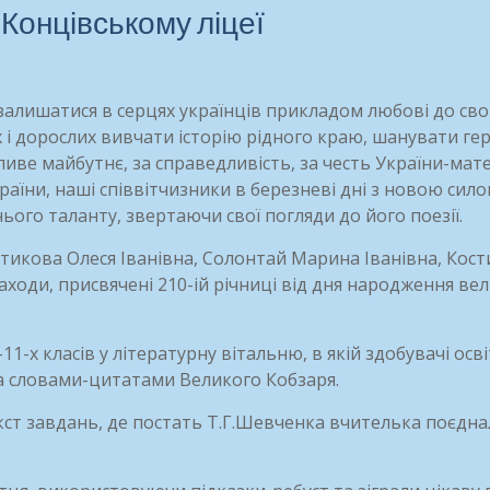
Концівському ліцеї
е залишатися в серцях українців прикладом любові до сво
 і дорослих вивчати історію рідного краю, шанувати гер
ве майбутнє, за справедливість, за честь України-мате
раїни, наші співвітчизники в березневі дні з новою сил
ього таланту, звертаючи свої погляди до його поезії.
лтикова Олеся Іванівна, Солонтай Марина Іванівна, Кост
аходи, присвячені 210-ій річниці від дня народження ве
11-х класів у літературну вітальню, в якій здобувачі осв
за словами-цитатами Великого Кобзаря.
ст завдань, де постать Т.Г.Шевченка вчителька поєднал