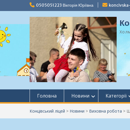
Перейти
0505051223 Вікторія Юріївна
koncivska
до
вмісту
Ко
Холм
Головна
Новини
Категорії
Концівський ліцей
>
Новини
>
Виховна робота
>
Ш