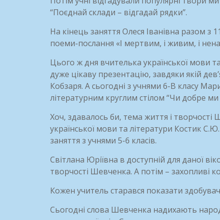
Потім учні відгадували популярні твори ми
“Поєднай склади – відгадай рядки”.
На кінець заняття Олеся Іванівна разом з
поеми-послання «І мертвим, і живим, і не
Цього ж дня вчителька української мови т
дуже цікаву презентацію, завдяки якій дев’
Кобзаря. А сьогодні з учнями 6-В класу Ма
літературним круглим стілом “Чи добре м
Хоч, здавалось би, тема життя і творчості
української мови та літератури Костик С.Ю.
заняття з учнями 5-6 класів.
Світлана Юріївна в доступній для даної вік
творчості Шевченка. А потім – захопливі к
Кожен учитель старався показати здобувач
Сьогодні слова Шевченка надихають народ і 