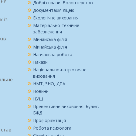
гру
Добрі справи. Волонтерство
Документація ліцею
Екологічне виховання
 із
Матеріально-технічне
забезпечення
ків
Минайська філія
Минайська філія
Навчальна робота
Накази
Національно-патріотичне
виховання
альне
НМТ, ЗНО, ДПА
Новини
НУШ
Превентивне виховання. Булінг.
БЖД
Профорієнтація
Робота психолога
 став
Сімейна освіта