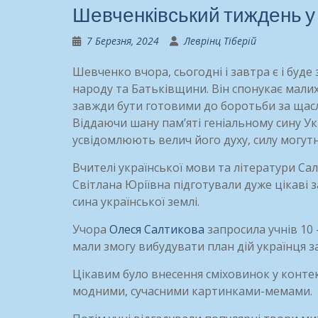
Шевченківський тиждень у 
7 Березня, 2024
Леврінц Тіберій
Шевченко вчора, сьогодні і завтра є і буд
народу та Батьківщини. Він спонукає малих
завжди бути готовими до боротьби за щасли
Віддаючи шану пам’яті геніальному сину Ук
усвідомлюють велич його духу, силу
могутн
Вчителі української мови та літератури Са
Світлана Юріївна підготували дуже цікаві з
сина української землі.
Учора
Олеся Салтикова
запросила учнів 10 -
мали змогу вибудувати план дій українця 
Цікавим було внесення сміховинок у контек
модними, сучасними картинками-мемами.