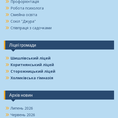
Профорієнтація
Робота психолога
Сімейна освіта
Сокіл "Джура"
Співпраця з садочками
Ліцеї громади
Шишлівський ліцей
Коритнянський ліцей
Сторожницький ліцей
Холмківська гімназія
Архів новин
Липень 2026
Червень 2026