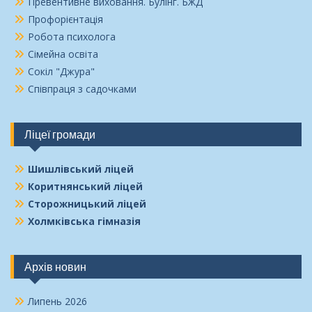
Превентивне виховання. Булінг. БЖД
Профорієнтація
Робота психолога
Сімейна освіта
Сокіл "Джура"
Співпраця з садочками
Ліцеї громади
Шишлівський ліцей
Коритнянський ліцей
Сторожницький ліцей
Холмківська гімназія
Архів новин
Липень 2026