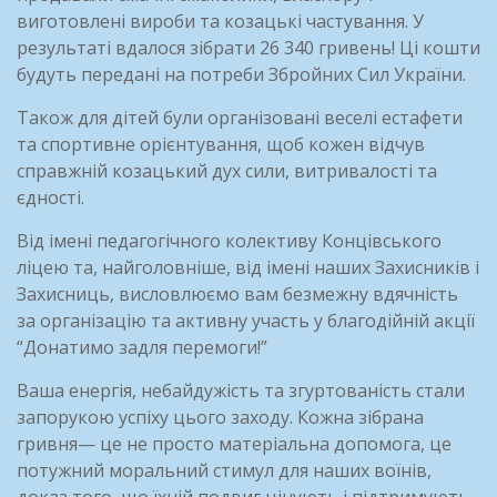
виготовлені вироби та козацькі частування. У
результаті вдалося зібрати 26 340 гривень! Ці кошти
будуть передані на потреби Збройних Сил України.
Також для дітей були організовані веселі естафети
та спортивне орієнтування, щоб кожен відчув
справжній козацький дух сили, витривалості та
єдності.
Від імені педагогічного колективу Концівського
ліцею та, найголовніше, від імені наших Захисників і
Захисниць, висловлюємо вам безмежну вдячність
за організацію та активну участь у благодійній акції
“Донатимо задля перемоги!”
Ваша енергія, небайдужість та згуртованість стали
запорукою успіху цього заходу. Кожна зібрана
гривня— це не просто матеріальна допомога, це
потужний моральний стимул для наших воїнів,
доказ того, що їхній подвиг цінують і підтримують.