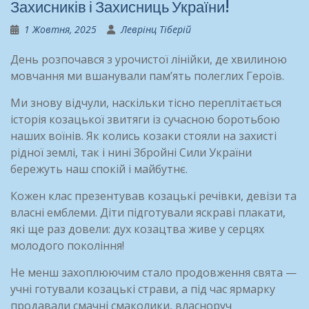
Захисників і Захисниць України!
1 Жовтня, 2025
Леврінц Тіберій
День розпочався з урочистої лінійки, де хвилиною
мовчання
ми вшанували пам’ять полеглих Героїв.
Ми знову відчули, наскільки тісно переплітається
історія козацької звитяги із сучасною боротьбою
наших воїнів. Як колись козаки стояли на захисті
рідної землі, так і нині Збройні Сили України
бережуть наш спокій і майбутнє.
Кожен клас презентував козацькі речівки, девізи та
власні емблеми. Діти підготували яскраві плакати,
які ще раз довели: дух козацтва живе у серцях
молодого покоління!
Не менш захоплюючим стало продовження свята —
учні готували козацькі страви, а під час ярмарку
продавали смачні смаколики, власноруч