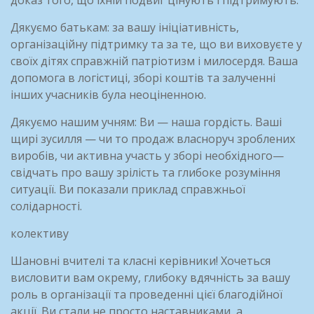
Дякуємо батькам: за вашу ініціативність,
організаційну підтримку та за те, що ви виховуєте у
своїх дітях справжній патріотизм і милосердя. Ваша
допомога в логістиці, зборі коштів та залученні
інших учасників була неоціненною.
Дякуємо нашим учням: Ви — наша гордість. Ваші
щирі зусилля — чи то продаж власноруч зроблених
виробів, чи активна участь у зборі необхідного—
свідчать про вашу зрілість та глибоке розуміння
ситуації. Ви показали приклад справжньої
солідарності.
колективу
Шановні вчителі та класні керівники! Хочеться
висловити вам окрему, глибоку вдячність за вашу
роль в організації та проведенні цієї благодійної
акції. Ви стали не просто наставниками, а