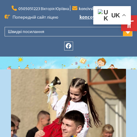
Перейти
до
0505051223 Вікторія Юріївна
koncivska-zos@meta.ua
Ві
UK
вмісту
Попередній сайт ліцею
koncovo-school
Швидкі посилання
facebook