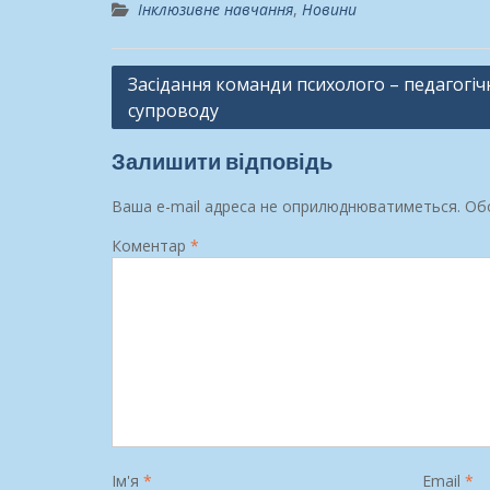
Інклюзивне навчання
,
Новини
Навігація
Засідання команди психолого – педагогіч
супроводу
записів
Залишити відповідь
Ваша e-mail адреса не оприлюднюватиметься.
Обо
Коментар
*
Ім'я
*
Email
*