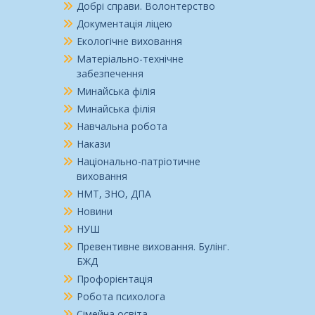
Добрі справи. Волонтерство
Документація ліцею
Екологічне виховання
Матеріально-технічне
забезпечення
Минайська філія
Минайська філія
Навчальна робота
Накази
Національно-патріотичне
виховання
НМТ, ЗНО, ДПА
Новини
НУШ
Превентивне виховання. Булінг.
БЖД
Профорієнтація
Робота психолога
Сімейна освіта