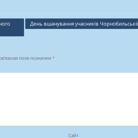
ного
День вшанування учасників Чорнобильські
в’язкові поля позначені
*
Сайт