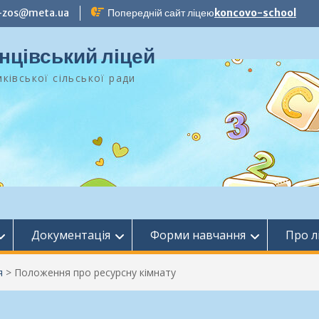
-zos@meta.ua
Попередній сайт ліцею
koncovo-school
нцівський ліцей
ківської сільської ради
Документація
Форми навчання
Про л
я
>
Положення про ресурсну кімнату