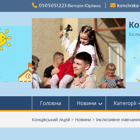
Перейти
0505051223 Вікторія Юріївна
koncivska
до
вмісту
Ко
Холм
Головна
Новини
Категорії
Концівський ліцей
>
Новини
>
Інклюзивне навчанн