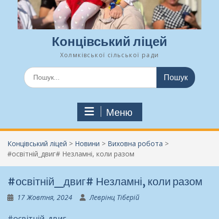
Концівський ліцей
Холмківської сільської ради
Шукати:
Меню
Концівський ліцей
>
Новини
>
Виховна робота
>
#освітній_двиг# Незламні, коли разом
#освітній_двиг# Незламні, коли разом
17 Жовтня, 2024
Леврінц Тіберій
#освітній_двиг