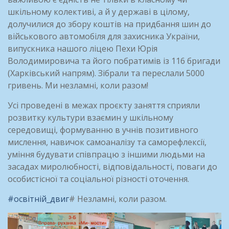
шкільному колективі, а й у державі в цілому,
долучилися до збору коштів на придбання шин до
військового автомобіля для захисника України,
випускника нашого ліцею Пехи Юрія
Володимировича та його побратимів із 116 бригади
(Харківський напрям). Зібрали та переслали 5000
гривень. Ми незламні, коли разом!
Усі проведені в межах проєкту заняття сприяли
розвитку культури взаємин у шкільному
середовищі, формуванню в учнів позитивного
мислення, навичок самоаналізу та саморефлексії,
уміння будувати співпрацю з іншими людьми на
засадах миролюбності, відповідальності, поваги до
особистісної та соціальної різності оточення.
#освітній_двиг
# Незламні, коли разом.