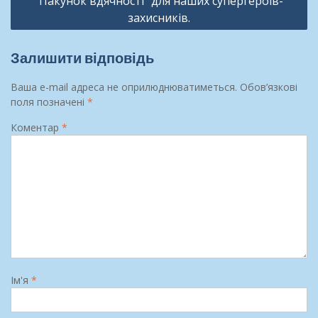
“Пакунок вдячності” для наших супергероїв-
захисників.
Залишити відповідь
Ваша e-mail адреса не оприлюднюватиметься.
Обов’язкові
поля позначені
*
Коментар
*
Ім'я
*