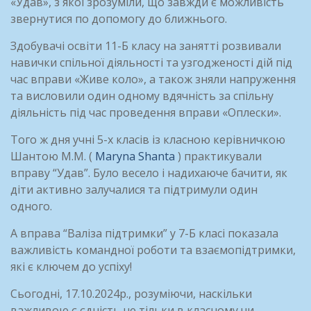
«Удав», з якої зрозуміли, що завжди є можливість
звернутися по допомогу до ближнього.
Здобувачі освіти 11-Б класу на занятті розвивали
навички спільної діяльності та узгодженості дій під
час вправи «Живе коло», а також зняли напруження
та висловили один одному вдячність за спільну
діяльність під час проведення вправи «Оплески».
Того ж дня учні 5-х класів із класною керівничкою
Шантою М.М. (
Maryna Shanta
) практикували
вправу “Удав”. Було весело і надихаюче бачити, як
діти активно залучалися та підтримули один
одного.
А вправа “Валіза підтримки” у 7-Б класі показала
важливість командної роботи та взаємопідтримки,
які є ключем до успіху!
Сьогодні, 17.10.2024р., розуміючи, наскільки
важливою є єдність не тільки в класному чи