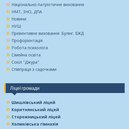
Національно-патріотичне виховання
НМТ, ЗНО, ДПА
Новини
НУШ
Превентивне виховання. Булінг. БЖД
Профорієнтація
Робота психолога
Сімейна освіта
Сокіл "Джура"
Співпраця з садочками
Ліцеї громади
Шишлівський ліцей
Коритнянський ліцей
Сторожницький ліцей
Холмківська гімназія