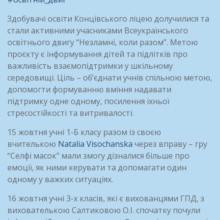
Здобувачі освіти Концівського ліцею долучилися та
стали активними учасниками Всеукраїнського
освітнього двигу “Незламні, коли разом”. Метою
проєкту є інформування дітей та підлітків про
важливість взаємопідтримки у шкільному
середовищі. Ціль – об’єднати учнів спільною метою,
допомогти формуванню вміння надавати
підтримку одне одному, посилення їхньої
стресостійкості та витривалості.
15 жовтня учні 1-Б класу разом із своєю
вчителькою
Natalia Visochanska
через вправу – гру
“Селфі масок” мали змогу дізналися більше про
емоції, як ними керувати та допомагати один
одному у важких ситуаціях.
16 жовтня учні 3-х класів, які є вихованцями ГПД, з
вихователькою Салтиковою О.І. спочатку почули