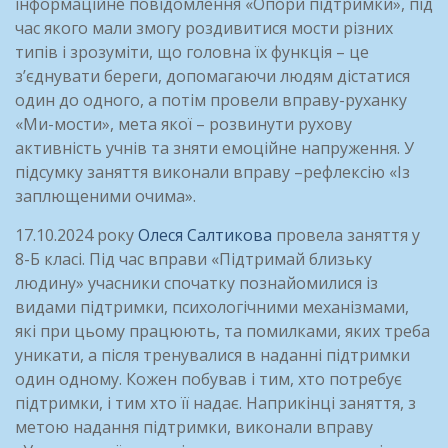
інформаційне повідомлення «Опори підтримки», під
час якого мали змогу роздивитися мости різних
типів і зрозуміти, що головна їх функція – це
з’єднувати береги, допомагаючи людям дістатися
один до одного, а потім провели вправу-руханку
«Ми-мости», мета якої – розвинути рухову
активність учнів та зняти емоційне напруження. У
підсумку заняття виконали вправу –рефлексію «Із
заплющеними очима».
17.10.2024 року
Олеся Салтикова
провела заняття у
8-Б класі. Під час вправи «Підтримай близьку
людину» учасники спочатку познайомилися із
видами підтримки, психологічними механізмами,
які при цьому працюють, та помилками, яких треба
уникати, а після тренувалися в наданні підтримки
один одному. Кожен побував і тим, хто потребує
підтримки, і тим хто її надає. Наприкінці заняття, з
метою надання підтримки, виконали вправу