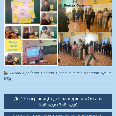
Виховна робота
,
Новини
,
Превентивне виховання. Булінг.
БЖД
Навігація
До 170-ої річниці з дня народження Оскара
записів
Уайльда (Вайльда)