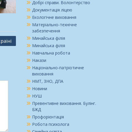
Добрі справи. Волонтерство
Документація ліцею
Екологічне виховання
Матеріально-технічне
забезпечення
Минайська філія
раїні
Минайська філія
Навчальна робота
Накази
Національно-патріотичне
виховання
НМТ, ЗНО, ДПА
Новини
НУШ
Превентивне виховання. Булінг.
БЖД
Профорієнтація
Робота психолога
Сімейна освіта