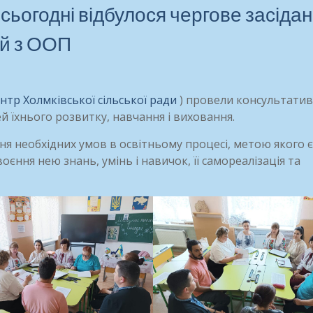
 сьогодні відбулося чергове засіда
ей з ООП
тр Холмківської сільської ради
) провели консультати
 їхнього розвитку, навчання і виховання.
ня необхідних умов в освітньому процесі, метою якого є
оєння нею знань, умінь і навичок, її самореалізація та