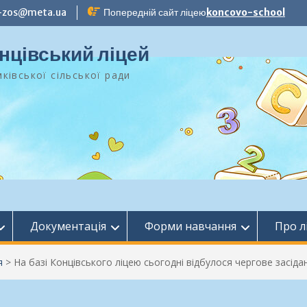
-zos@meta.ua
Попередній сайт ліцею
koncovo-school
нцівський ліцей
ківської сільської ради
Документація
Форми навчання
Про л
я
>
На базі Концівського ліцею сьогодні відбулося чергове засіда