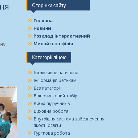
ння
Сторінки сайту
Головна
Новини
Розклад інтерактивний
вну
Минайська філія
Категорії ліцею
Інклюзивне навчання
Інформація батькам
Без категорії
Відпочинковий табір
Вибір підручників
Виховна робота
Внутрішня система забезпечення
якості освіти
Гурткова робота