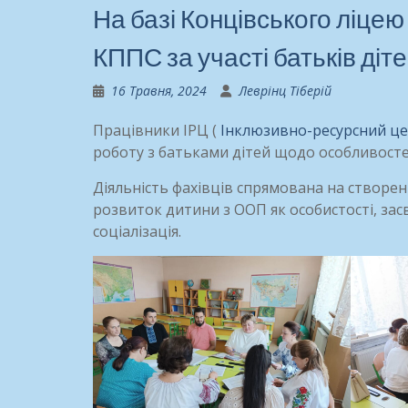
На базі Концівського ліцею
КППС за участі батьків діт
16 Травня, 2024
Леврінц Тіберій
Працівники ІРЦ (
Інклюзивно-ресурсний цен
роботу з батьками дітей щодо особливостей
Діяльність фахівців спрямована на створен
розвиток дитини з ООП як особистості, засв
соціалізація.