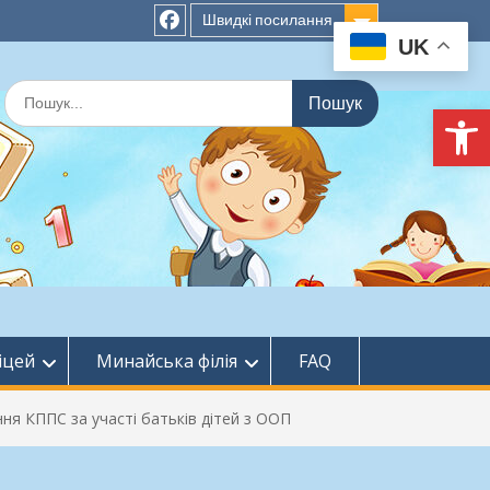
Швидкі посилання
UK
facebook
Шукати:
Ві
іцей
Минайська філія
FAQ
ння КППС за участі батьків дітей з ООП