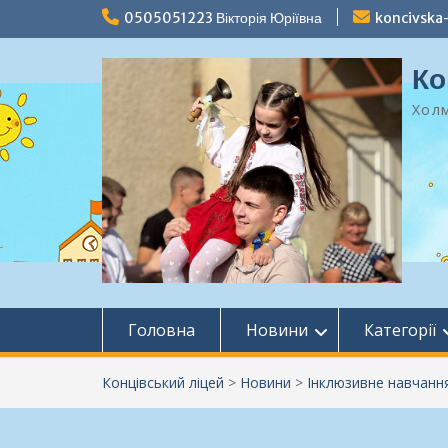
Перейти
0505051223 Вікторія Юріївна
koncivska
до
вмісту
Ко
Холм
Головна
Новини
Категорії
Концівський ліцей
>
Новини
>
Інклюзивне навчанн