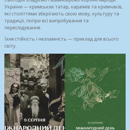
України — кримських татар, караїмів та кримчаків,
які століттями зберігають свою мову, культуру та
традиції, попри всі випробування та
переслідування.
Їхня стійкість і незламність — приклад для всього
світу.