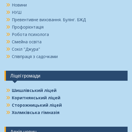
Новини
НУШ
Превентивне виховання. Булінг. БЖД
Профорієнтація
Робота психолога
Сімейна освіта
Сокіл "Джура"
Співпраця з садочками
Ліцеї громади
Шишлівський ліцей
Коритнянський ліцей
Сторожницький ліцей
Холмківська гімназія
Архів новин