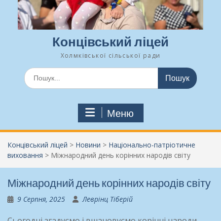
Концівський ліцей
Холмківської сільської ради
Шукати:
Меню
Концівський ліцей
>
Новини
>
Національно-патріотичне
виховання
>
Міжнародний день корінних народів світу
Міжнародний день корінних народів світу
9 Серпня, 2025
Леврінц Тіберій
Сьогодні згадуємо і вшановуємо корінні народи