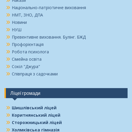
Накази
Національно-патріотичне виховання
НМТ, ЗНО, ДПА
Новини
НУШ
Превентивне виховання. Булінг. БЖД
Профорієнтація
Робота психолога
Сімейна освіта
Сокіл "Джура"
Співпраця з садочками
Ліцеї громади
Шишлівський ліцей
Коритнянський ліцей
Сторожницький ліцей
Холмківська гімназія