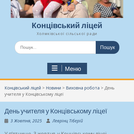
Концівський ліцей
Холмківської сільської ради
Шукати:
Меню
Концівський ліцей
>
Новини
>
Виховна робота
>
День
учителя у Концівському ліцеї
День учителя у Концівському ліцеї
3 Жовтня, 2025
Леврінц Тіберій
У п’ятницю, 3 жовтня, у Концівському ліцеї