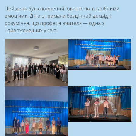
Цей день був сповнений вдячністю та добрими
емоціями. Діти отримали безцінний досвід і
розуміння, що професія вчителя — одна з
найважливіших у світі.