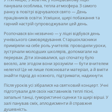
панувала особлива, тепла атмосфера. З самого
ранку в повітрі відчувалося свято — День
працівників освіти. Усмішки, щирі побажання та
гарний настрій супроводжували цей день.
Розпочався він незвично — у ліцеї відбувся день
учнівського самоврядування. Старшокласники
приміряли на себе роль учителів: проводили уроки,
зустрічали молодших школярів, допомагали на
перервах. Діти зізнавалися, що спочатку було
весело, але згодом вони зрозуміли — бути вчителем
нелегко! Це не лише пояснювати матеріал, а й вміти
знайти підхід до кожного, підтримати, надихнути.
Після уроків усі зібралися на святковий концерт. Учні
підготували для своїх наставників теплі пісні,
запальні танці, гумористичні сценки та щирі вірші. У
залі панував сміх, аплодисменти й справжня
душевність.