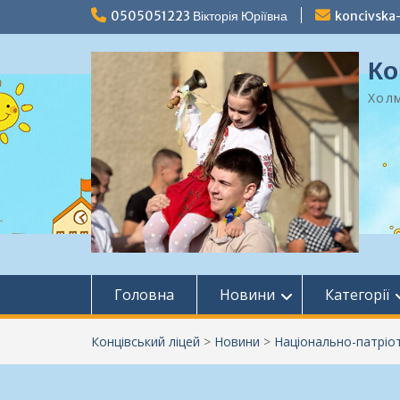
Перейти
0505051223 Вікторія Юріївна
koncivska
до
вмісту
Ко
Холм
Головна
Новини
Категорії
Концівський ліцей
>
Новини
>
Національно-патріо