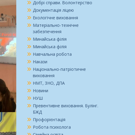
Добрі справи. Волонтерство
Документація ліцею
Екологічне виховання
Матеріально-технічне
забезпечення
Минайська філія
Минайська філія
Навчальна робота
Накази
Національно-патріотичне
виховання
НМТ, ЗНО, ДПА
Новини
НУШ
Превентивне виховання. Булінг.
БЖД
Профорієнтація
Робота психолога
Сімейна освіта