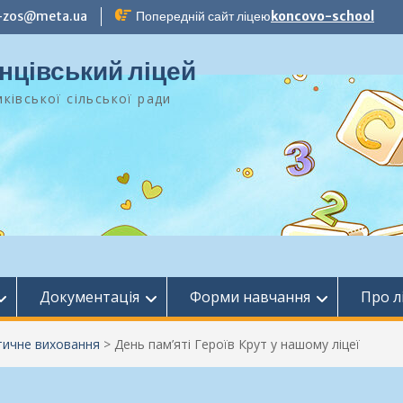
-zos@meta.ua
Попередній сайт ліцею
koncovo-school
нцівський ліцей
ківської сільської ради
Документація
Форми навчання
Про л
тичне виховання
>
День пам’яті Героїв Крут у нашому ліцеї