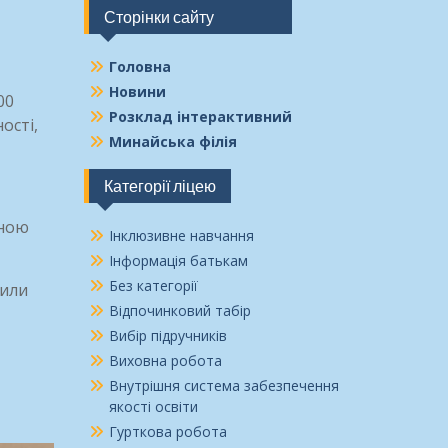
Сторінки сайту
Головна
Новини
00
Розклад інтерактивний
ості,
Минайська філія
Категорії ліцею
иною
Інклюзивне навчання
Інформація батькам
Без категорії
рили
Відпочинковий табір
Вибір підручників
Виховна робота
Внутрішня система забезпечення
якості освіти
Гурткова робота