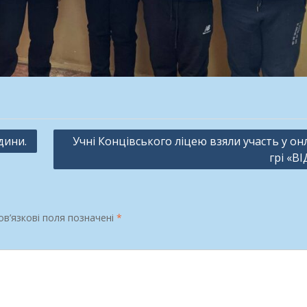
дини.
Учні Концівського ліцею взяли участь у он
грі «ВІ
в’язкові поля позначені
*