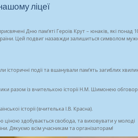
 нашому ліцеї
присвячені Дню пам’яті Героїв Крут – юнаків, які понад 1
України. Цей подвиг назавжди залишиться символом мужн
адали історичні події та вшанували пам’ять загиблих хвил
сники разом із вчителькою історії Н.М. Шимонею обгово
ської історії (вчителька І.В. Красна).
ю ціною здобувається свобода, та виховувати у молоді
їни. Дякуємо всім учасникам та організаторам!