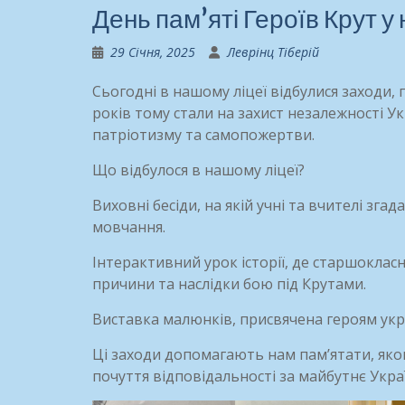
День пам’яті Героїв Крут у
29 Січня, 2025
Леврінц Тіберій
Сьогодні в нашому ліцеї відбулися заходи, 
років тому стали на захист незалежності 
патріотизму та самопожертви.
Що відбулося в нашому ліцеї?
Виховні бесіди, на якій учні та вчителі зг
мовчання.
Інтерактивний урок історії, де старшокла
причини та наслідки бою під Крутами.
Виставка малюнків, присвячена героям україн
Ці заходи допомагають нам пам’ятати, яко
почуття відповідальності за майбутнє Укра