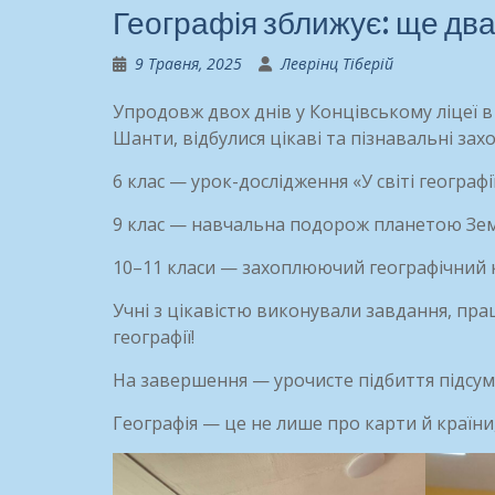
Географія зближує: ще два 
9 Травня, 2025
Леврінц Тіберій
Упродовж двох днів у Концівському ліцеї в
Шанти, відбулися цікаві та пізнавальні захо
6 клас — урок-дослідження «У світі географі
9 клас — навчальна подорож планетою Зе
10–11 класи — захоплюючий географічний 
Учні з цікавістю виконували завдання, пра
географії!
На завершення — урочисте підбиття підсум
Географія — це не лише про карти й країни,