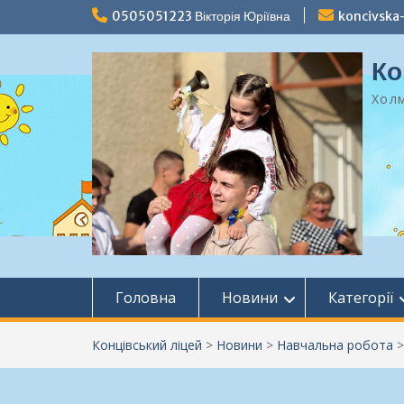
Перейти
0505051223 Вікторія Юріївна
koncivska
до
вмісту
Ко
Холм
Головна
Новини
Категорії
Концівський ліцей
>
Новини
>
Навчальна робота