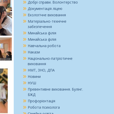
Добрі справи. Волонтерство
Документація ліцею
Екологічне виховання
Матеріально-технічне
забезпечення
Минайська філія
Минайська філія
Навчальна робота
Накази
Національно-патріотичне
виховання
НМТ, ЗНО, ДПА
Новини
НУШ
Превентивне виховання. Булінг.
БЖД
Профорієнтація
Робота психолога
Сімейна освіта