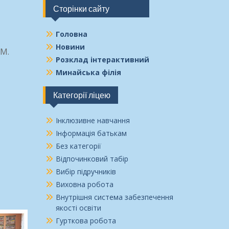
Сторінки сайту
Головна
Новини
.М.
Розклад інтерактивний
Минайська філія
Категорії ліцею
Інклюзивне навчання
Інформація батькам
Без категорії
Відпочинковий табір
Вибір підручників
Виховна робота
Внутрішня система забезпечення
якості освіти
Гурткова робота