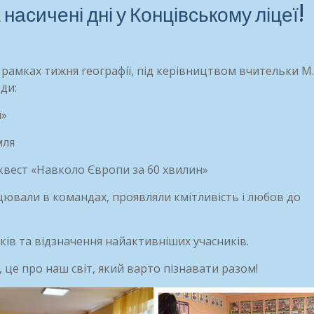
насичені дні у Концівському ліцеї!
 рамках тижня географії, під керівництвом вчительки М
ди:
ї»
мля
квест «Навколо Європи за 60 хвилин»
цювали в командах, проявляли кмітливість і любов до
ків та відзначення найактивніших учасників.
 це про наш світ, який варто пізнавати разом!