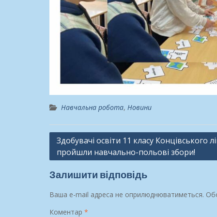
Навчальна робота
,
Новини
Навігація
Здобувачі освіти 11 класу Концівського л
пройшли навчально-польові збори!
записів
Залишити відповідь
Ваша e-mail адреса не оприлюднюватиметься.
Обо
Коментар
*