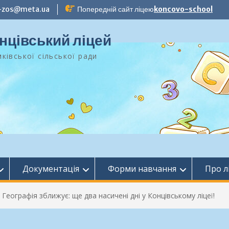
-zos@meta.ua
Попередній сайт ліцею
koncovo-school
нцівський ліцей
ківської сільської ради
Документація
Форми навчання
Про л
>
Географія зближує: ще два насичені дні у Концівському ліцеї!