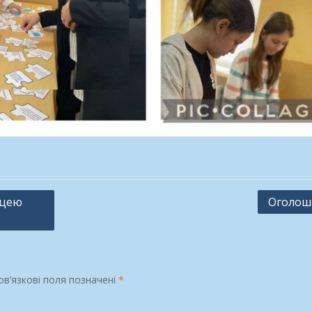
іцею
Оголош
в’язкові поля позначені
*