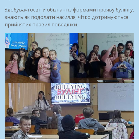
Здобувачі освіти обізнані із формами прояву булінгу,
знають як подолати насилля, чітко дотримуються
прийнятих правил поведінки.