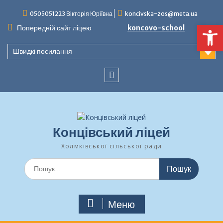
Перейти
0505051223 Вікторія Юріївна
koncivska-zos@meta.ua
до
Ві
вмісту
Попередній сайт ліцею
koncovo-school
Швидкі посилання
facebook
Концівський ліцей
Холмківської сільської ради
Шукати:
Меню