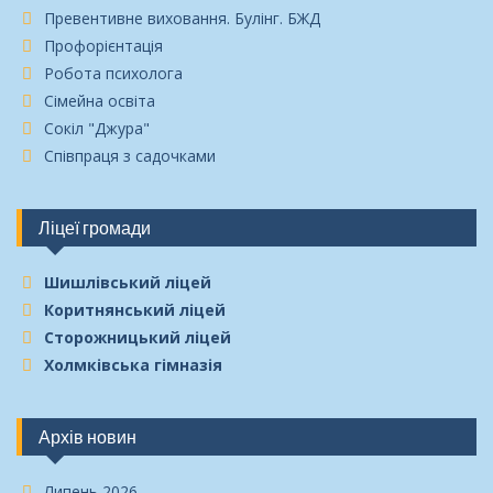
Превентивне виховання. Булінг. БЖД
Профорієнтація
Робота психолога
Сімейна освіта
Сокіл "Джура"
Співпраця з садочками
Ліцеї громади
Шишлівський ліцей
Коритнянський ліцей
Сторожницький ліцей
Холмківська гімназія
Архів новин
Липень 2026