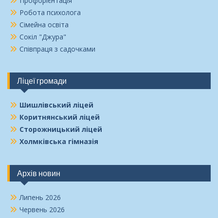
Профорієнтація
Робота психолога
Сімейна освіта
Сокіл "Джура"
Співпраця з садочками
Ліцеї громади
Шишлівський ліцей
Коритнянський ліцей
Сторожницький ліцей
Холмківська гімназія
Архів новин
Липень 2026
Червень 2026