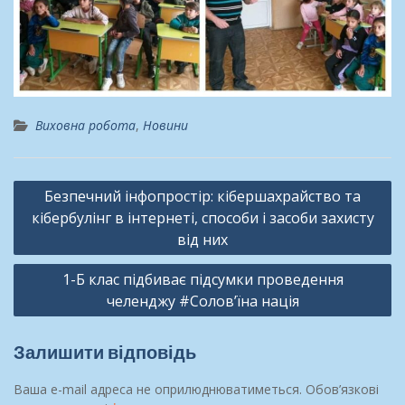
Виховна робота
,
Новини
Навігація
Безпечний інфопростір: кібершахрайство та
записів
кібербулінг в інтернеті, способи і засоби захисту
від них
1-Б клас підбиває підсумки проведення
челенджу #Солов’їна нація
Залишити відповідь
Ваша e-mail адреса не оприлюднюватиметься.
Обов’язкові