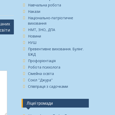
Навчальна робота
Накази
Національно-патріотичне
виховання
жаних
світи
НМТ, ЗНО, ДПА
Новини
НУШ
Превентивне виховання. Булінг.
БЖД
Профорієнтація
Робота психолога
Сімейна освіта
Сокіл "Джура"
Співпраця з садочками
Ліцеї громади