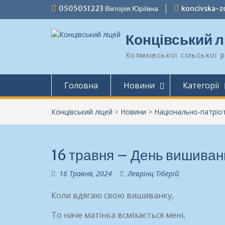
Перейти
0505051223 Вікторія Юріївна
koncivska-
до
вмісту
Концівський л
Холмківської сільської 
Головна
Новини
Категорії
Концівський ліцей
>
Новини
>
Національно-патріо
16 травня – День вишиванк
16 Травня, 2024
Леврінц Тіберій
Коли вдягаю свою вишиванку,
То наче матінка всміхається мені,