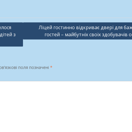
улося
Ліцей гостинно відкриває двері для ба
дітей з
гостей – майбутніх своїх здобувачів о
в’язкові поля позначені
*