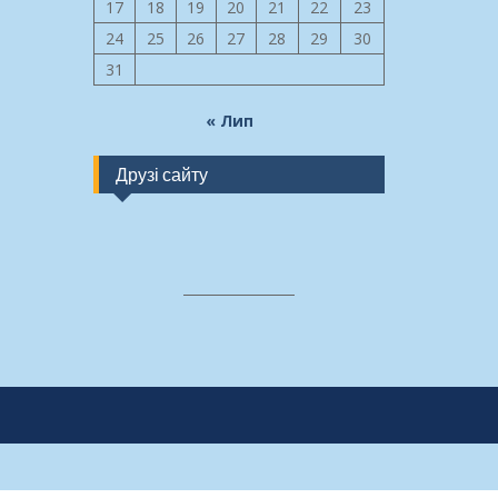
17
18
19
20
21
22
23
24
25
26
27
28
29
30
31
« Лип
Друзі сайту