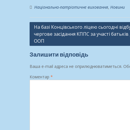
Національно-патріотичне виховання
,
Новини
Навігація
На базі Концівського ліцею сьогодні відб
чергове засідання КППС за участі батьків 
записів
ООП
Залишити відповідь
Ваша e-mail адреса не оприлюднюватиметься.
Обо
Коментар
*