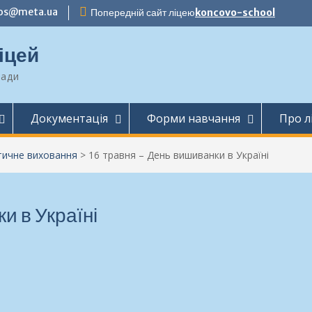
zos@meta.ua
Попередній сайт ліцею
koncovo-school
іцей
ради
Документація
Форми навчання
Про л
тичне виховання
>
16 травня – День вишиванки в Україні
и в Україні