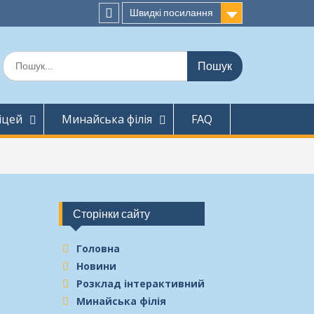
Швидкі посилання
facebook
Шукати:
іцей
Минайська філія
FAQ
Сторінки сайту
Головна
Новини
Розклад інтерактивний
Минайська філія