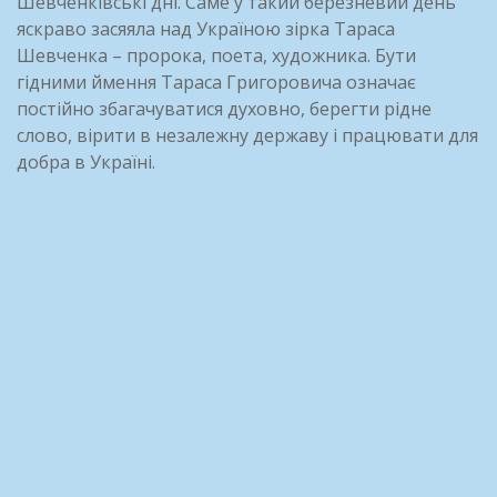
Шевченківські дні. Саме у такий березневий день
яскраво засяяла над Україною зірка Тараса
Шевченка – пророка, поета, художника. Бути
гідними ймення Тараса Григоровича означає
постійно збагачуватися духовно, берегти рідне
слово, вірити в незалежну державу і працювати для
добра в Україні.