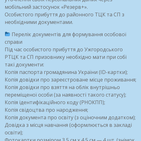
мобільний застосунок «Резерв+».
Особистого прибуття до районного ТЦК та СП з
необхідними документами.
Перелік документів для формування особової
справи
Під час особистого прибуття до Ужгородського
РТЦК та СП призовнику необхідно мати при собі
такі документи:
Копія паспорта громадянина України (ID-картки);
Копія довідки про зареєстроване місце проживання;
Копія довідки про взяття на облік внутрішньо
переміщеної особи (за наявності такого статусу);
Копія ідентифікаційного коду (РНОКПП);
Копія свідоцтва про народження;
Копія документа про освіту (з оціночним додатком);
Довідка з місця навчання (оформлюється в закладі
освіти);
Фотокартки розміром 3,5 см х 4,5 см — 4 шт. (знімок