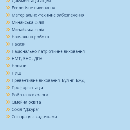
Документація ліцею
Екологічне виховання
Матеріально-технічне забезпечення
Минайська філія
Минайська філія
Навчальна робота
Накази
Національно-патріотичне виховання
НМТ, ЗНО, ДПА
Новини
НУШ
Превентивне виховання. Булінг. БЖД
Профорієнтація
Робота психолога
Сімейна освіта
Сокіл "Джура"
Співпраця з садочками