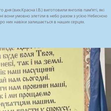
ня (вих.Красна І.В.) виготовили янголів пам’яті, які
ні вони умовно злетіли в небо разом з усією Небесною
ро них навіки залишається в наших серцях.