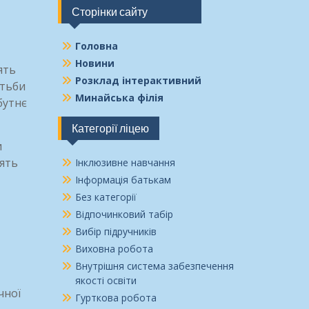
Сторінки сайту
Головна
Новини
ять
Розклад інтерактивний
отьби
Минайська філія
бутнє
Категорії ліцею
и
’ять
Інклюзивне навчання
Інформація батькам
Без категорії
Відпочинковий табір
Вибір підручників
Виховна робота
Внутрішня система забезпечення
якості освіти
чної
Гурткова робота