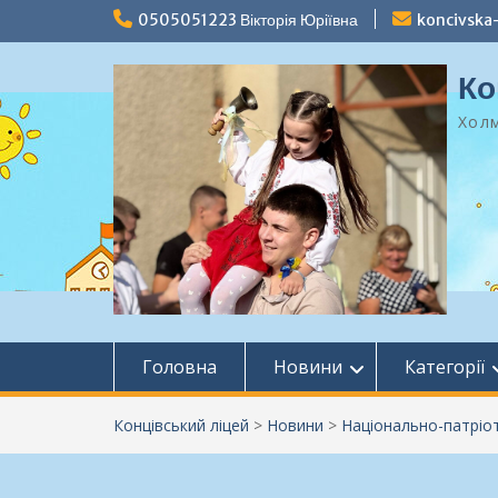
Перейти
0505051223 Вікторія Юріївна
koncivska
до
вмісту
Ко
Холм
Головна
Новини
Категорії
Концівський ліцей
>
Новини
>
Національно-патріо