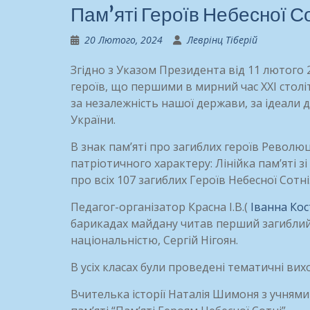
Пам’яті Героїв Небесної С
20 Лютого, 2024
Леврінц Тіберій
Згідно з Указом Президента від 11 лютого
героїв, що першими в мирний час ХХІ стол
за незалежність нашої держави, за ідеали 
України.
В знак пам’яті про загиблих героїв Революц
патріотичного характеру: Лінійка
пам’яті з
про всіх 107 загиблих Героїв Небесної Сотні
Педагог-організатор Красна І.В.(
Іванна Кос
барикадах майдану читав перший загиблий 
національністю, Сергій Нігоян.
В усіх класах були проведені тематичні вих
Вчителька історії Наталія Шимоня з учнями