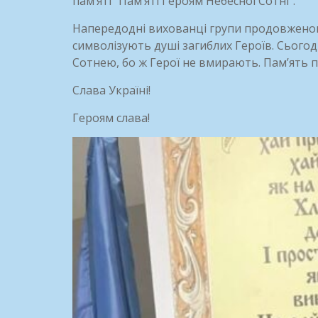
пам’яті “Пам’яті Героям Небесної Сотні”.
Напередодні вихованці групи продовженого д
символізують душі загиблих Героїв. Сьогод
Сотнею, бо ж Герої не вмирають. Пам’ять п
Слава Україні!
Героям слава!