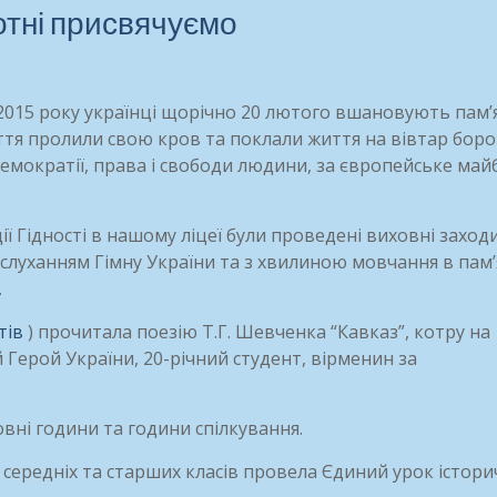
отні присвячуємо
 2015 року українці щорічно 20 лютого вшановують пам’
іття пролили свою кров та поклали життя на вівтар бор
демократії, права і свободи людини, за європейське май
ії Гідності в нашому ліцеї були проведені виховні заход
і слуханням Гімну України та з хвилиною мовчання в пам
.
тів
) прочитала поезію Т.Г. Шевченка “Кавказ”, котру на
Герой України, 20-річний студент, вірменин за
овні години та години спілкування.
 середніх та старших класів провела Єдиний урок істори