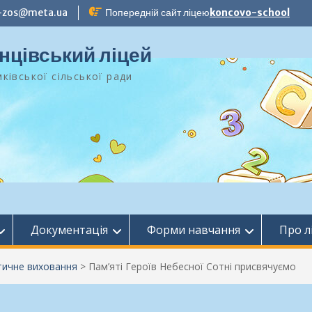
-zos@meta.ua
Попередній сайт ліцею
koncovo-school
нцівський ліцей
ківської сільської ради
Документація
Форми навчання
Про л
тичне виховання
>
Пам’яті Героїв Небесної Сотні присвячуємо