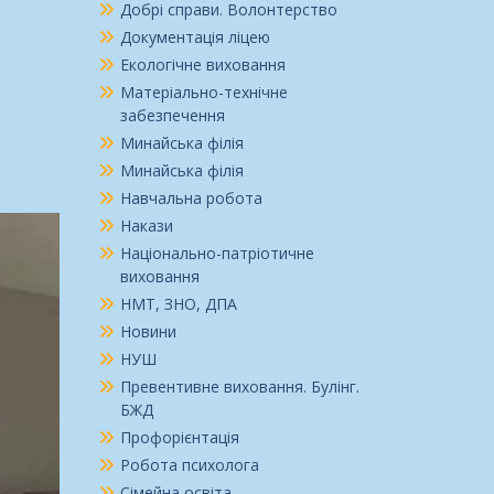
Добрі справи. Волонтерство
Документація ліцею
Екологічне виховання
Матеріально-технічне
забезпечення
Минайська філія
Минайська філія
Навчальна робота
Накази
Національно-патріотичне
виховання
НМТ, ЗНО, ДПА
Новини
НУШ
Превентивне виховання. Булінг.
БЖД
Профорієнтація
Робота психолога
Сімейна освіта