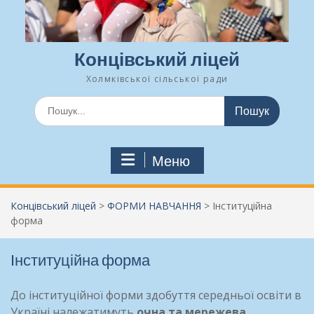
Концівський ліцей
Холмківської сільської ради
Шукати:
Меню
Концівський ліцей
>
ФОРМИ НАВЧАННЯ
>
Інституційна
форма
Інституційна форма
До інституційної форми здобуття середньої освіти в
Україні належатимуть
очна та мережева.