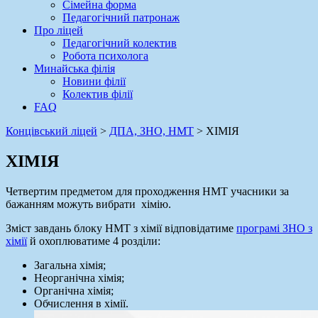
Сімейна форма
Педагогічний патронаж
Про ліцей
Педагогічний колектив
Робота психолога
Минайська філія
Новини філії
Колектив філії
FAQ
Концівський ліцей
>
ДПА, ЗНО, НМТ
>
ХІМІЯ
ХІМІЯ
Четвертим предметом для проходження НМТ учасники за
бажанням можуть вибрати хімію.
Зміст завдань блоку НМТ з хімії відповідатиме
програмі ЗНО з
хімії
й охоплюватиме 4 розділи:
Загальна хімія;
Неорганічна хімія;
Органічна хімія;
Обчислення в хімії.