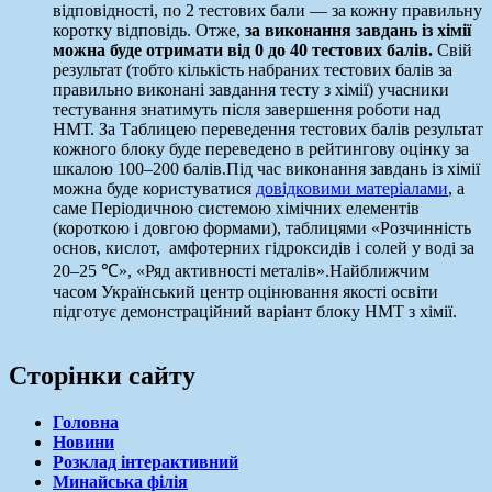
відповідності, по 2 тестових бали — за кожну правильну
коротку відповідь. Отже,
за виконання завдань із хімії
можна буде отримати від 0 до 40 тестових балів.
Свій
результат (тобто кількість набраних тестових балів за
правильно виконані завдання тесту з хімії) учасники
тестування знатимуть після завершення роботи над
НМТ. За Таблицею переведення тестових балів результат
кожного блоку буде переведено в рейтингову оцінку за
шкалою 100–200 балів.Під час виконання завдань із хімії
можна буде користуватися
довідковими матеріалами
, а
саме Періодичною системою хімічних елементів
(короткою і довгою формами), таблицями «Розчинність
основ, кислот, амфотерних гідроксидів і солей у воді за
20–25 ℃», «Ряд активності металів».Найближчим
часом Український центр оцінювання якості освіти
підготує демонстраційний варіант блоку НМТ з хімії.
Сторінки сайту
Головна
Новини
Розклад інтерактивний
Минайська філія