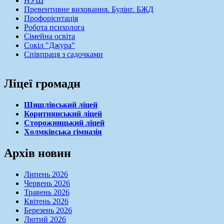
НУШ
Превентивне виховання. Булінг. БЖД
Профорієнтація
Робота психолога
Сімейна освіта
Сокіл "Джура"
Співпраця з садочками
Ліцеї громади
Шишлівський ліцей
Коритнянський ліцей
Сторожницький ліцей
Холмківська гімназія
Архів новин
Липень 2026
Червень 2026
Травень 2026
Квітень 2026
Березень 2026
Лютий 2026