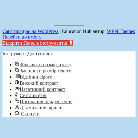
Сайт працює на WordPress
|
Education Hub автор:
WEN Themes
Перейти до вмісту
Відкрити Панель інструментів
Інструмент Доступності
Збільшити розмір тексту
Зменшити розмір тексту
Відтінки сірого
Високий контраст
Негативний контраст
Світлий фон
Посилання підкреслення
Для читання шрифт
Скинути