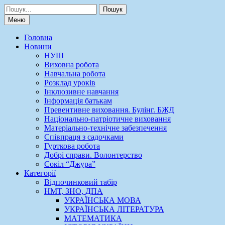
Шукати:
Меню
Головна
Новини
НУШ
Виховна робота
Навчальна робота
Розклад уроків
Інклюзивне навчання
Інформація батькам
Превентивне виховання. Булінг. БЖД
Національно-патріотичне виховання
Матеріально-технічне забезпечення
Співпраця з садочками
Гурткова робота
Добрі справи. Волонтерство
Сокіл “Джура”
Категорії
Відпочинковий табір
НМТ, ЗНО, ДПА
УКРАЇНСЬКА МОВА
УКРАЇНСЬКА ЛІТЕРАТУРА
МАТЕМАТИКА