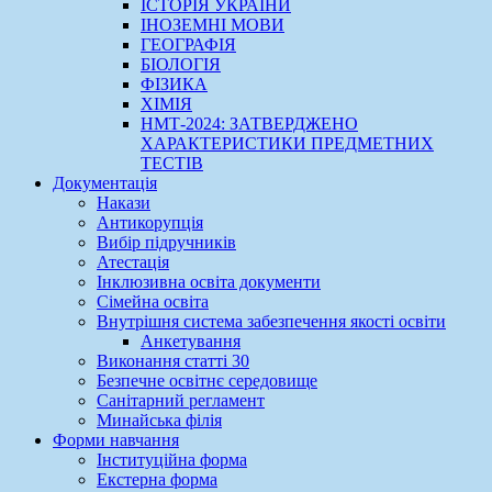
ІСТОРІЯ УКРАЇНИ
ІНОЗЕМНІ МОВИ
ГЕОГРАФІЯ
БІОЛОГІЯ
ФІЗИКА
ХІМІЯ
НМТ-2024: ЗАТВЕРДЖЕНО
ХАРАКТЕРИСТИКИ ПРЕДМЕТНИХ
ТЕСТІВ
Документація
Накази
Антикорупція
Вибір підручників
Атестація
Інклюзивна освіта документи
Сімейна освіта
Внутрішня система забезпечення якості освіти
Анкетування
Виконання статті 30
Безпечне освітнє середовище
Санітарний регламент
Минайська філія
Форми навчання
Інституційна форма
Екстерна форма