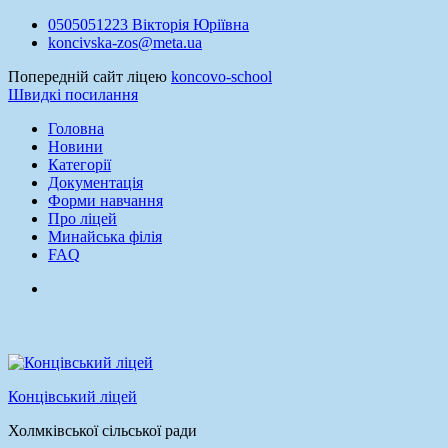
Перейти
0505051223 Вікторія Юріївна
до
koncivska-zos@meta.ua
вмісту
Попередній сайт ліцею
koncovo-school
Швидкі посилання
Головна
Новини
Категорії
Документація
Форми навчання
Про ліцей
Минайська філія
FAQ
facebook
Концівський ліцей
Холмківської сільської ради