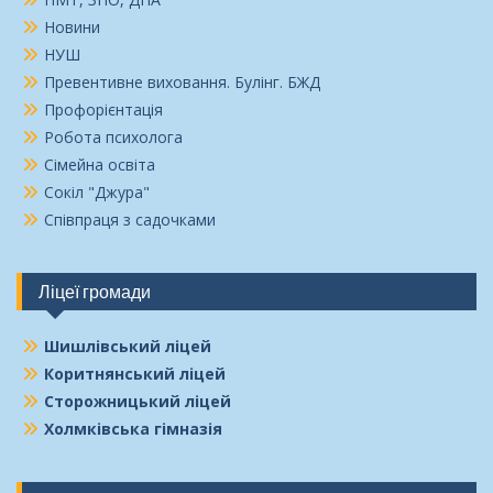
Новини
НУШ
Превентивне виховання. Булінг. БЖД
Профорієнтація
Робота психолога
Сімейна освіта
Сокіл "Джура"
Співпраця з садочками
Ліцеї громади
Шишлівський ліцей
Коритнянський ліцей
Сторожницький ліцей
Холмківська гімназія