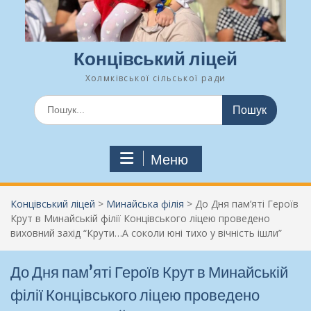
Концівський ліцей
Холмківської сільської ради
Шукати:
Меню
Концівський ліцей
>
Минайська філія
>
До Дня пам’яті Героїв
Крут в Минайській філії Концівського ліцею проведено
виховний захід “Крути…А соколи юні тихо у вічність ішли”
До Дня пам’яті Героїв Крут в Минайській
філії Концівського ліцею проведено