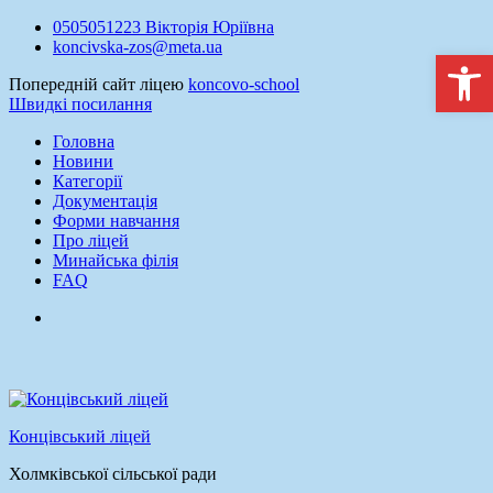
Перейти
0505051223 Вікторія Юріївна
до
koncivska-zos@meta.ua
Відкри
вмісту
Попередній сайт ліцею
koncovo-school
Швидкі посилання
Головна
Новини
Категорії
Документація
Форми навчання
Про ліцей
Минайська філія
FAQ
facebook
Концівський ліцей
Холмківської сільської ради