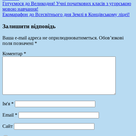
Навігація
Готуємося до Великодня! Учні початкових класів з угорською
мовою навчання!
записів
Екомарафон до Всесвітнього дня Землі в Концівському ліцеї!
Залишити відповідь
Ваша e-mail адреса не оприлюднюватиметься.
Обов’язкові
поля позначені
*
Коментар
*
Ім'я
*
Email
*
Сайт