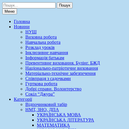
Шукати:
Меню
Головна
Новини
НУШ
Виховна робота
Навчальна робота
Розклад уроків
Інклюзивне навчання
Інформація батькам
Превентивне виховання. Булінг. БЖД
Національно-патріотичне виховання
Матеріально-технічне забезпечення
Співпраця з садочками
Гурткова робота
Добрі справи. Волонтерство
Сокіл “Джура”
Категорії
Відпочинковий табір
НМТ, ЗНО, ДПА
УКРАЇНСЬКА МОВА
УКРАЇНСЬКА ЛІТЕРАТУРА
МАТЕМАТИКА