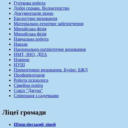
Гурткова робота
Добрі справи. Волонтерство
Документація ліцею
Екологічне виховання
Матеріально-технічне забезпечення
Минайська філія
Минайська філія
Навчальна робота
Накази
Національно-патріотичне виховання
НМТ, ЗНО, ДПА
Новини
НУШ
Превентивне виховання. Булінг. БЖД
Профорієнтація
Робота психолога
Сімейна освіта
Сокіл "Джура"
Співпраця з садочками
Ліцеї громади
Шишлівський ліцей