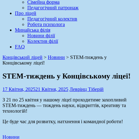
Сімейна форма
Педагогічний патронаж
Про ліцей
Педагогічний колектив
Робота психолога
Минайська філія
Новини філії
Колектив філії
FAQ
Концівський ліцей
>
Новини
>
STEM-тиждень у
Концівському ліцеї!
STEM-тиждень у Концівському ліцеї!
17 Квітня, 2025
21 Квітня, 2025
Леврінц Тіберій
З 21 по 25 квітня у нашому ліцеї проходитиме захопливий
STEM-тиждень — тиждень науки, відкриттів, креативу та
технологій!
Це буде час для розвитку, натхнення і командної роботи!
Новини