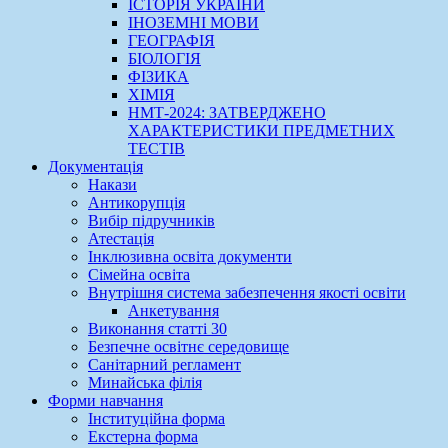
ІСТОРІЯ УКРАЇНИ
ІНОЗЕМНІ МОВИ
ГЕОГРАФІЯ
БІОЛОГІЯ
ФІЗИКА
ХІМІЯ
НМТ-2024: ЗАТВЕРДЖЕНО
ХАРАКТЕРИСТИКИ ПРЕДМЕТНИХ
ТЕСТІВ
Документація
Накази
Антикорупція
Вибір підручників
Атестація
Інклюзивна освіта документи
Сімейна освіта
Внутрішня система забезпечення якості освіти
Анкетування
Виконання статті 30
Безпечне освітнє середовище
Санітарний регламент
Минайська філія
Форми навчання
Інституційна форма
Екстерна форма