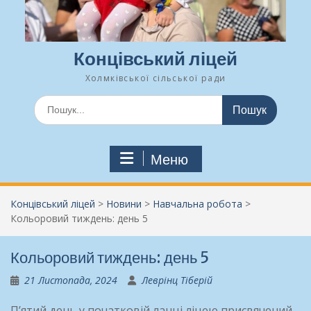
Концівський ліцей
Холмківської сільської ради
Шукати:
Меню
Концівський ліцей
>
Новини
>
Навчальна робота
>
Кольоровий тиждень: день 5
Кольоровий тиждень: день 5
21 Листопада, 2024
Леврінц Тіберій
П’ятий день у початковій ланці ліцею присвячений