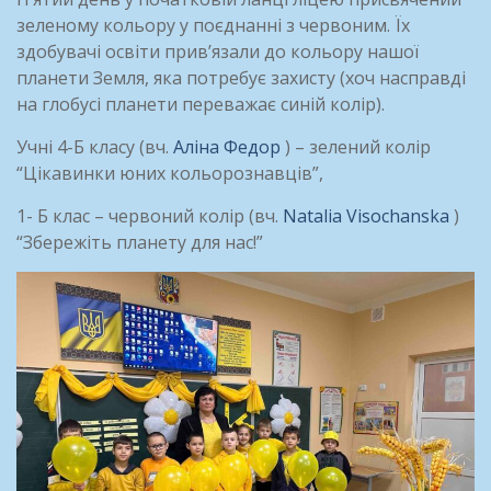
зеленому кольору у поєднанні з червоним. Їх
здобувачі освіти прив’язали до кольору нашої
планети Земля, яка потребує захисту (хоч насправді
на глобусі планети переважає синій колір).
Учні 4-Б класу (вч.
Аліна Федор
) – зелений колір
“Цікавинки юних кольорознавців”,
1- Б клас – червоний колір (вч.
Natalia Visochanska
)
“Збережіть планету для нас!”