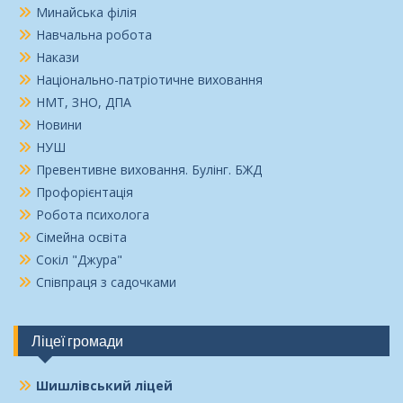
Минайська філія
Навчальна робота
Накази
Національно-патріотичне виховання
НМТ, ЗНО, ДПА
Новини
НУШ
Превентивне виховання. Булінг. БЖД
Профорієнтація
Робота психолога
Сімейна освіта
Сокіл "Джура"
Співпраця з садочками
Ліцеї громади
Шишлівський ліцей