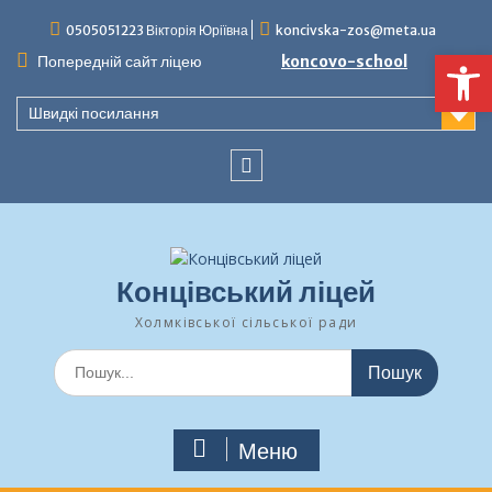
Перейти
0505051223 Вікторія Юріївна
koncivska-zos@meta.ua
до
Ві
вмісту
Попередній сайт ліцею
koncovo-school
Швидкі посилання
facebook
Концівський ліцей
Холмківської сільської ради
Шукати:
Меню