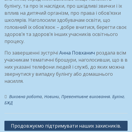
булінгу, та про їх
наслідки, про шкідливі звички і їх
вплив на дитячий організм, про права і обов’язки
школярів. Наголосили здобувачам освіти, що
головний їх обов’язок – добре вчитися, берегти своє
здоров’я та здоров’я інших учасників освітнього
процесу.
По завершенні зустрічі
Анна Повханич
роздала всім
учасникам тематичні брошури, наголосивши, що в в
них указані телефони людей і служб, до яких можна
звернутися у випадку булінгу або домашнього
насилля.
Виховна робота
,
Новини
,
Превентивне виховання. Булінг.
БЖД
Навігація
Продовжуємо підтримувати наших захисників.
записів