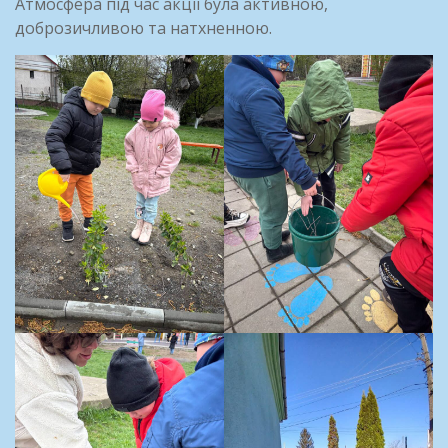
Атмосфера під час акції була активною,
доброзичливою та натхненною.