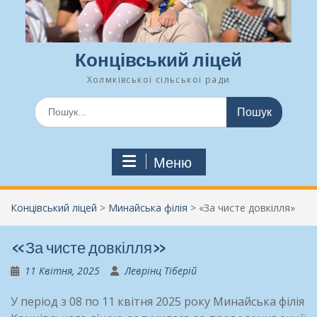
Концівський ліцей
Холмківської сільської ради
Шукати:
Меню
Концівський ліцей
>
Минайська філія
>
«За чисте довкілля»
«За чисте довкілля»
11 Квітня, 2025
Леврінц Тіберій
У період з 08 по 11 квітня 2025 року Минайська філія