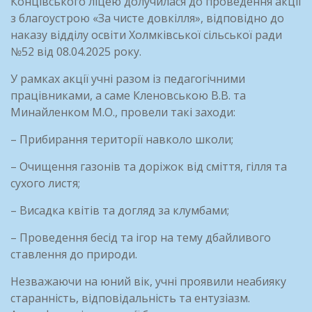
Концівського ліцею долучилася до проведення акції
з благоустрою «За чисте довкілля», відповідно до
наказу відділу
освіти Холмківської сільської ради
№52 від 08.04.2025 року.
У рамках акції учні разом із педагогічними
працівниками, а саме Кленовською В.В. та
Минайленком М.О., провели такі заходи:
– Прибирання території навколо школи;
– Очищення газонів та доріжок від сміття, гілля та
сухого листя;
– Висадка квітів та догляд за клумбами;
– Проведення бесід та ігор на тему дбайливого
ставлення до природи.
Незважаючи на юний вік, учні проявили неабияку
старанність, відповідальність та ентузіазм.