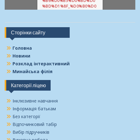
%B6%D0%B5%D0%BD%D0
%BD%D1%8F_%D0%B0%D0
%BD%D1%82%D0%B8%D0
%BA%D0%BE%D1%80%D1%
83%D0%BF%D1%86%D1%9
6%D0%B9%D0%BD%D0%BE
Сторінки сайту
%D1%97.pdf".
Головна
Новини
Розклад інтерактивний
Минайська філія
Категорії ліцею
Інклюзивне навчання
Інформація батькам
Без категорії
Відпочинковий табір
Вибір підручників
Виховна робота